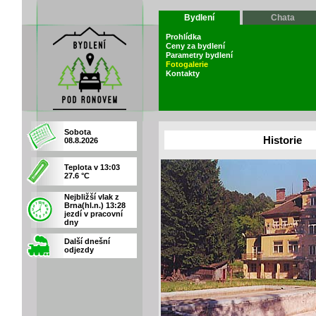
Bydlení
Chata
Prohlídka
Ceny za bydlení
Parametry bydlení
Fotogalerie
Kontakty
Sobota
Historie
08.8.2026
Teplota v 13:03
27.6 °C
Nejbližší vlak z
Brna(hl.n.) 13:28
jezdí v pracovní
dny
Další dnešní
odjezdy