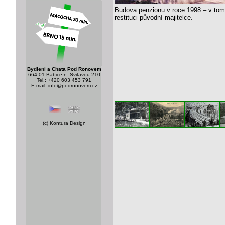
Budova penzionu v roce 1998 – v tom
restituci původní majitelce.
Bydlení a Chata Pod Ronovem
664 01 Babice n. Svitavou 210
Tel.: +420 603 453 791
E-mail:
info@podronovem.cz
(c)
Kontura Design